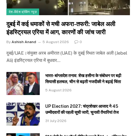
देश-विदेश ब्रेकिंग न्यूज़
दुबई में कई धमाकों से मची अफरा-तफरी: जाबेल अली
इंडस्ट्रियल एरिया में आग, कारणों की जांच जारी
By
Ashish Anand
5 August 2026
0
दुबई/UAE।संयुक्त अरब अमीरात (UAE) के दुबई स्थित जाबेल अली (Jebel
Ali) इंडस्ट्रियल एरिया में बुधवार…
भारत-बांग्लादेश तनाव: शेख हसीना के संबोधन पर बढ़ी
सियासी हलचल, चीन से बढ़ती नजदीकी ने बढ़ाई चिंता
5 August 2026
UP Election 2027: चंद्रशेखर आजाद ने 45
उम्मीदवारों की पहली सूची जारी, चुनावी तैयारियां तेज
31 July 2026