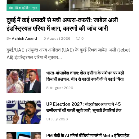
देश-विदेश ब्रेकिंग न्यूज़
दुबई में कई धमाकों से मची अफरा-तफरी: जाबेल अली
इंडस्ट्रियल एरिया में आग, कारणों की जांच जारी
By
Ashish Anand
5 August 2026
0
दुबई/UAE।संयुक्त अरब अमीरात (UAE) के दुबई स्थित जाबेल अली (Jebel
Ali) इंडस्ट्रियल एरिया में बुधवार…
भारत-बांग्लादेश तनाव: शेख हसीना के संबोधन पर बढ़ी
सियासी हलचल, चीन से बढ़ती नजदीकी ने बढ़ाई चिंता
5 August 2026
UP Election 2027: चंद्रशेखर आजाद ने 45
उम्मीदवारों की पहली सूची जारी, चुनावी तैयारियां तेज
31 July 2026
PM मोदी के AI मॉर्फ्ड वीडियो मामले में Meta इंडिया हेड