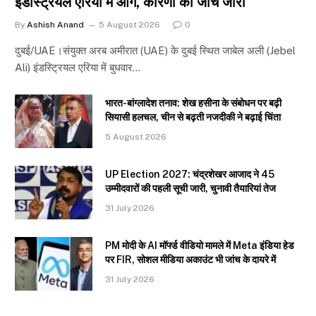
इंडस्ट्रियल एरिया में आग, कारणों की जांच जारी
By
Ashish Anand
5 August 2026
0
दुबई/UAE।संयुक्त अरब अमीरात (UAE) के दुबई स्थित जाबेल अली (Jebel
Ali) इंडस्ट्रियल एरिया में बुधवार…
भारत-बांग्लादेश तनाव: शेख हसीना के संबोधन पर बढ़ी
सियासी हलचल, चीन से बढ़ती नजदीकी ने बढ़ाई चिंता
5 August 2026
UP Election 2027: चंद्रशेखर आजाद ने 45
उम्मीदवारों की पहली सूची जारी, चुनावी तैयारियां तेज
31 July 2026
PM मोदी के AI मॉर्फ्ड वीडियो मामले में Meta इंडिया हेड
पर FIR, सोशल मीडिया अकाउंट भी जांच के दायरे में
31 July 2026