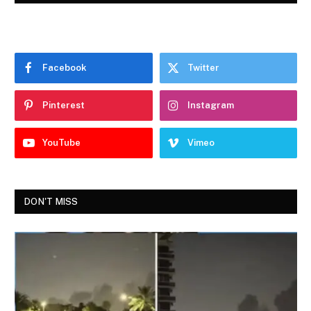
Facebook
Twitter
Pinterest
Instagram
YouTube
Vimeo
DON'T MISS