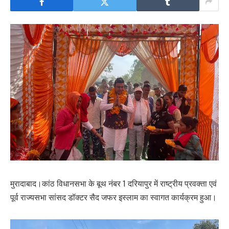
मुरादाबाद।कांठ विधानसभा के बूथ नंबर 1 दरियापुर में राष्ट्रीय प्रवक्ता एवं
पूर्व राज्यसभा सांसद डॉक्टर सैद जफर इस्लाम का स्वागत कार्यक्रम हुआ।