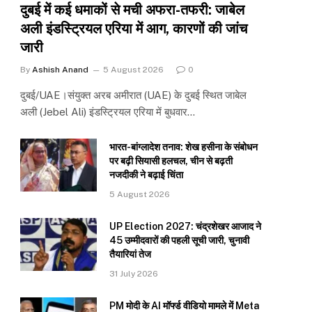
दुबई में कई धमाकों से मची अफरा-तफरी: जाबेल
अली इंडस्ट्रियल एरिया में आग, कारणों की जांच
जारी
By
Ashish Anand
5 August 2026
0
दुबई/UAE।संयुक्त अरब अमीरात (UAE) के दुबई स्थित जाबेल
अली (Jebel Ali) इंडस्ट्रियल एरिया में बुधवार…
भारत-बांग्लादेश तनाव: शेख हसीना के संबोधन
पर बढ़ी सियासी हलचल, चीन से बढ़ती
नजदीकी ने बढ़ाई चिंता
5 August 2026
UP Election 2027: चंद्रशेखर आजाद ने
45 उम्मीदवारों की पहली सूची जारी, चुनावी
तैयारियां तेज
31 July 2026
PM मोदी के AI मॉर्फ्ड वीडियो मामले में Meta