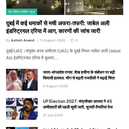
देश-विदेश ब्रेकिंग न्यूज़
दुबई में कई धमाकों से मची अफरा-तफरी: जाबेल अली
इंडस्ट्रियल एरिया में आग, कारणों की जांच जारी
By
Ashish Anand
5 August 2026
0
दुबई/UAE।संयुक्त अरब अमीरात (UAE) के दुबई स्थित जाबेल अली (Jebel
Ali) इंडस्ट्रियल एरिया में बुधवार…
भारत-बांग्लादेश तनाव: शेख हसीना के संबोधन पर बढ़ी
सियासी हलचल, चीन से बढ़ती नजदीकी ने बढ़ाई चिंता
5 August 2026
UP Election 2027: चंद्रशेखर आजाद ने 45
उम्मीदवारों की पहली सूची जारी, चुनावी तैयारियां तेज
31 July 2026