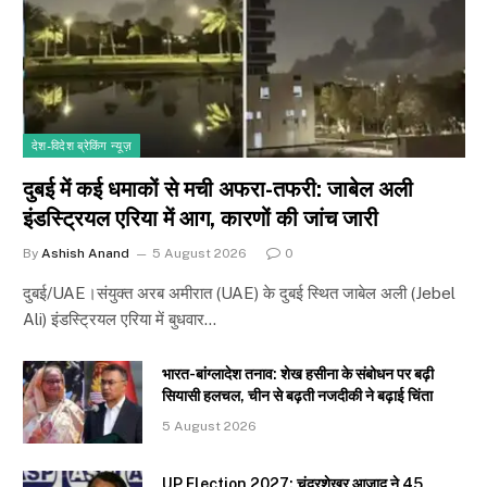
देश-विदेश ब्रेकिंग न्यूज़
दुबई में कई धमाकों से मची अफरा-तफरी: जाबेल अली
इंडस्ट्रियल एरिया में आग, कारणों की जांच जारी
By
Ashish Anand
5 August 2026
0
दुबई/UAE।संयुक्त अरब अमीरात (UAE) के दुबई स्थित जाबेल अली (Jebel
Ali) इंडस्ट्रियल एरिया में बुधवार…
भारत-बांग्लादेश तनाव: शेख हसीना के संबोधन पर बढ़ी
सियासी हलचल, चीन से बढ़ती नजदीकी ने बढ़ाई चिंता
5 August 2026
UP Election 2027: चंद्रशेखर आजाद ने 45