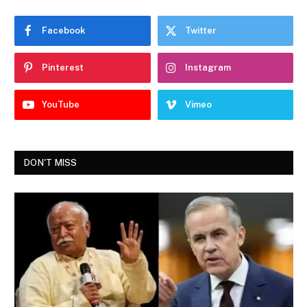
Facebook
Twitter
Pinterest
Instagram
YouTube
Vimeo
DON'T MISS