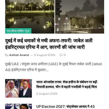
देश-विदेश ब्रेकिंग न्यूज़
दुबई में कई धमाकों से मची अफरा-तफरी: जाबेल अली
इंडस्ट्रियल एरिया में आग, कारणों की जांच जारी
By
Ashish Anand
5 August 2026
0
दुबई/UAE।संयुक्त अरब अमीरात (UAE) के दुबई स्थित जाबेल अली (Jebel
Ali) इंडस्ट्रियल एरिया में बुधवार…
भारत-बांग्लादेश तनाव: शेख हसीना के संबोधन पर बढ़ी
सियासी हलचल, चीन से बढ़ती नजदीकी ने बढ़ाई चिंता
5 August 2026
UP Election 2027: चंद्रशेखर आजाद ने 45