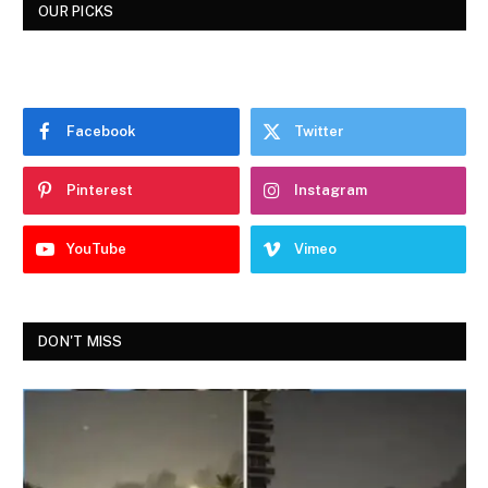
OUR PICKS
Facebook
Twitter
Pinterest
Instagram
YouTube
Vimeo
DON'T MISS