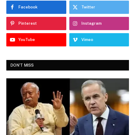
Facebook
Twitter
Pinterest
Instagram
YouTube
Vimeo
DON'T MISS