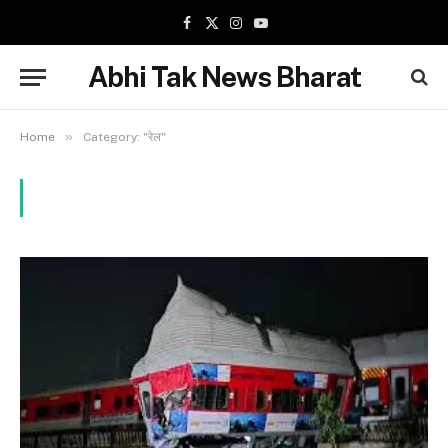
Facebook
X
Instagram
YouTube
(Twitter)
Abhi Tak News Bharat
»
Home
Category: "रेल"
BROWSING:
रेल