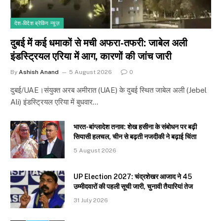
देश-विदेश ब्रेकिंग न्यूज़
दुबई में कई धमाकों से मची अफरा-तफरी: जाबेल अली
इंडस्ट्रियल एरिया में आग, कारणों की जांच जारी
By
Ashish Anand
5 August 2026
0
दुबई/UAE।संयुक्त अरब अमीरात (UAE) के दुबई स्थित जाबेल अली (Jebel
Ali) इंडस्ट्रियल एरिया में बुधवार…
भारत-बांग्लादेश तनाव: शेख हसीना के संबोधन पर बढ़ी
सियासी हलचल, चीन से बढ़ती नजदीकी ने बढ़ाई चिंता
5 August 2026
UP Election 2027: चंद्रशेखर आजाद ने 45
उम्मीदवारों की पहली सूची जारी, चुनावी तैयारियां तेज
31 July 2026