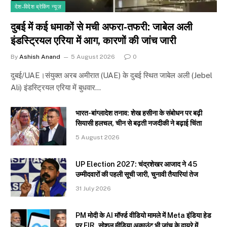
देश-विदेश ब्रेकिंग न्यूज़
दुबई में कई धमाकों से मची अफरा-तफरी: जाबेल अली
इंडस्ट्रियल एरिया में आग, कारणों की जांच जारी
By
Ashish Anand
5 August 2026
0
दुबई/UAE।संयुक्त अरब अमीरात (UAE) के दुबई स्थित जाबेल अली (Jebel
Ali) इंडस्ट्रियल एरिया में बुधवार…
भारत-बांग्लादेश तनाव: शेख हसीना के संबोधन पर बढ़ी
सियासी हलचल, चीन से बढ़ती नजदीकी ने बढ़ाई चिंता
5 August 2026
UP Election 2027: चंद्रशेखर आजाद ने 45
उम्मीदवारों की पहली सूची जारी, चुनावी तैयारियां तेज
31 July 2026
PM मोदी के AI मॉर्फ्ड वीडियो मामले में Meta इंडिया हेड
पर FIR, सोशल मीडिया अकाउंट भी जांच के दायरे में