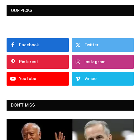
OUR PICKS
Facebook
Twitter
Pinterest
Instagram
YouTube
Vimeo
DON'T MISS