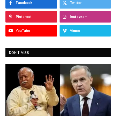
Facebook
Twitter
Pinterest
Instagram
YouTube
Vimeo
DON'T MISS