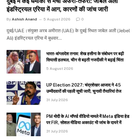
दुबई में कई धमाकों से मची अफरा-तफरी: जाबेल अली
इंडस्ट्रियल एरिया में आग, कारणों की जांच जारी
By
Ashish Anand
5 August 2026
0
दुबई/UAE।संयुक्त अरब अमीरात (UAE) के दुबई स्थित जाबेल अली (Jebel
Ali) इंडस्ट्रियल एरिया में बुधवार…
भारत-बांग्लादेश तनाव: शेख हसीना के संबोधन पर बढ़ी
सियासी हलचल, चीन से बढ़ती नजदीकी ने बढ़ाई चिंता
5 August 2026
UP Election 2027: चंद्रशेखर आजाद ने 45
उम्मीदवारों की पहली सूची जारी, चुनावी तैयारियां तेज
31 July 2026
PM मोदी के AI मॉर्फ्ड वीडियो मामले में Meta इंडिया हेड
पर FIR, सोशल मीडिया अकाउंट भी जांच के दायरे में
31 July 2026