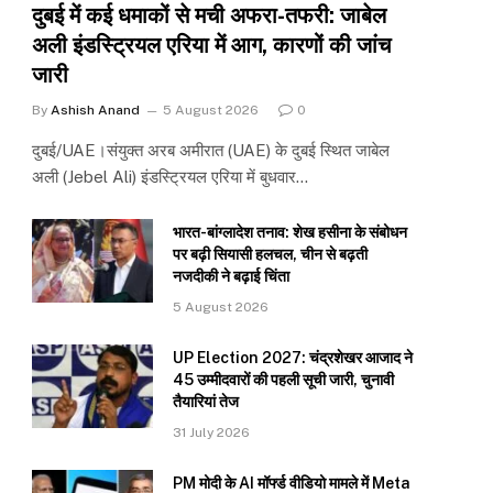
दुबई में कई धमाकों से मची अफरा-तफरी: जाबेल
अली इंडस्ट्रियल एरिया में आग, कारणों की जांच
जारी
By
Ashish Anand
5 August 2026
0
दुबई/UAE।संयुक्त अरब अमीरात (UAE) के दुबई स्थित जाबेल
अली (Jebel Ali) इंडस्ट्रियल एरिया में बुधवार…
भारत-बांग्लादेश तनाव: शेख हसीना के संबोधन
पर बढ़ी सियासी हलचल, चीन से बढ़ती
नजदीकी ने बढ़ाई चिंता
5 August 2026
UP Election 2027: चंद्रशेखर आजाद ने
45 उम्मीदवारों की पहली सूची जारी, चुनावी
तैयारियां तेज
31 July 2026
PM मोदी के AI मॉर्फ्ड वीडियो मामले में Meta