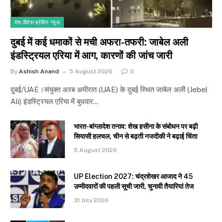
देश-विदेश ब्रेकिंग न्यूज़
दुबई में कई धमाकों से मची अफरा-तफरी: जाबेल अली
इंडस्ट्रियल एरिया में आग, कारणों की जांच जारी
By
Ashish Anand
5 August 2026
0
दुबई/UAE।संयुक्त अरब अमीरात (UAE) के दुबई स्थित जाबेल अली (Jebel
Ali) इंडस्ट्रियल एरिया में बुधवार…
भारत-बांग्लादेश तनाव: शेख हसीना के संबोधन पर बढ़ी
सियासी हलचल, चीन से बढ़ती नजदीकी ने बढ़ाई चिंता
5 August 2026
UP Election 2027: चंद्रशेखर आजाद ने 45
उम्मीदवारों की पहली सूची जारी, चुनावी तैयारियां तेज
31 July 2026