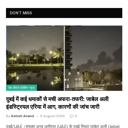
DON'T MISS
देश-विदेश ब्रेकिंग न्यूज़
दुबई में कई धमाकों से मची अफरा-तफरी: जाबेल अली
इंडस्ट्रियल एरिया में आग, कारणों की जांच जारी
By
Ashish Anand
5 August 2026
0
दुबई/UAE।संयुक्त अरब अमीरात (UAE) के दुबई स्थित जाबेल अली (Jebel