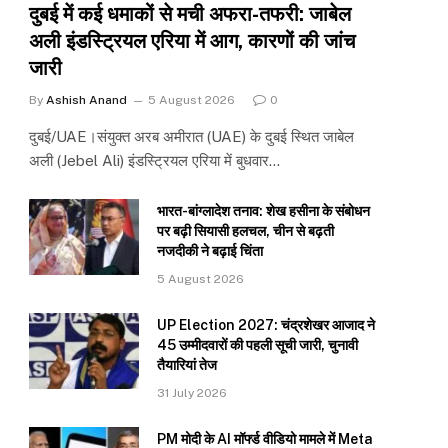
दुबई में कई धमाकों से मची अफरा-तफरी: जाबेल
अली इंडस्ट्रियल एरिया में आग, कारणों की जांच
जारी
By
Ashish Anand
5 August 2026
0
दुबई/UAE।संयुक्त अरब अमीरात (UAE) के दुबई स्थित जाबेल
अली (Jebel Ali) इंडस्ट्रियल एरिया में बुधवार…
भारत-बांग्लादेश तनाव: शेख हसीना के संबोधन
पर बढ़ी सियासी हलचल, चीन से बढ़ती
नजदीकी ने बढ़ाई चिंता
5 August 2026
UP Election 2027: चंद्रशेखर आजाद ने
45 उम्मीदवारों की पहली सूची जारी, चुनावी
तैयारियां तेज
31 July 2026
PM मोदी के AI मॉर्फ्ड वीडियो मामले में Meta